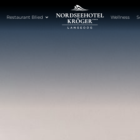
Restaurant Blied
Wellness
S